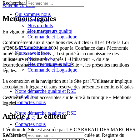
Rechercher
Aller au contenu
Qui sommes-nous
Mentions légales
Notre savoir faire
Nos produits
Nos marqueurs qualité
En vigueur au 18/01/2022
Commande et Logistique
Conformément aux dispositions des Articles 6-III et 19 de la Loi
Qui sommes-nous
n°2004-575 du 21 juin 2004 pour la Confiance dans l’économie
Notre savoir faire
numérique, dite L.C.E.N., il est porté à la connaissance des
Nos produits
utilisateurs et visiteurs, ci-après l »Utilisateur », du site
Nos marqueurs qualité
lecarredesmarches.fr , ci-après le « Site », les présentes mentions
Commande et Logistique
légales.
La connexion et la navigation sur le Site par l’Utilisateur implique
acceptation intégrale et sans réserve des présentes mentions légales.
Notre démarche qualité et RSE
Actualités
Ces dernières sont accessibles sur le Site à la rubrique « Mentions
Contactez-nous
légales ».
Notre démarche qualité et RSE
Article 1 - L'éditeur
Actualités
Contactez-nous
L’édition du Site est assurée par LE CARREAU DES MARCHES
SARL au capital de 24000 euros, immatriculée au Registre du
Rechercher